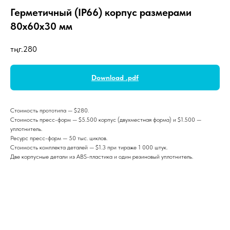
Герметичный (IP66) корпус размерами
80х60х30 мм
тңг.
280
Download .pdf
Стоимость прототипа — $280.
Стоимость пресс-форм — $5.500 корпус (двухместная форма) и $1.500 —
уплотнитель.
Ресурс пресс-форм — 50 тыс. циклов.
Стоимость комплекта деталей — $1.3 при тираже 1 000 штук.
Две корпусные детали из ABS-пластика и один резиновый уплотнитель.