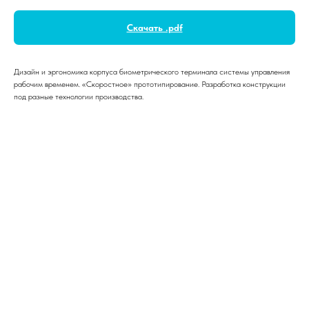
Скачать .pdf
Дизайн и эргономика корпуса биометрического терминала системы управления
рабочим временем. «Скоростное» прототипирование. Разработка конструкции
под разные технологии производства.