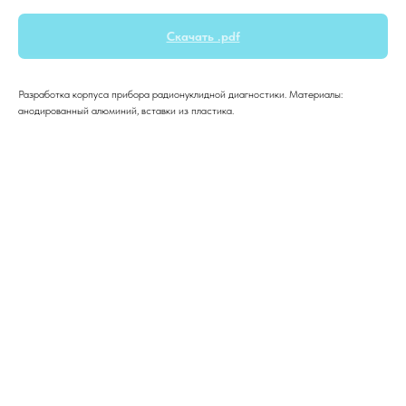
Скачать .pdf
Разработка корпуса прибора радионуклидной диагностики. Материалы:
анодированный алюминий, вставки из пластика.